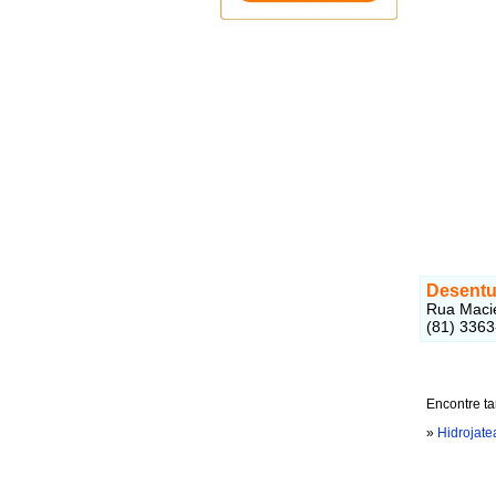
Desentu
Rua Macie
(81) 3363
Encontre t
»
Hidrojat