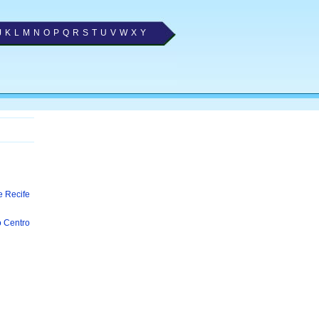
J
K
L
M
N
O
P
Q
R
S
T
U
V
W
X
Y
e Recife
 Centro