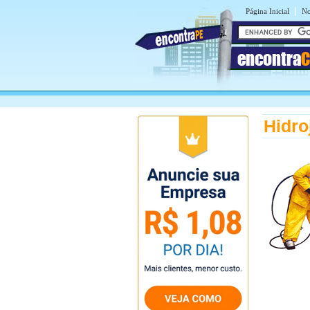
|
Página Inicial
No
encontra
C
Hidro