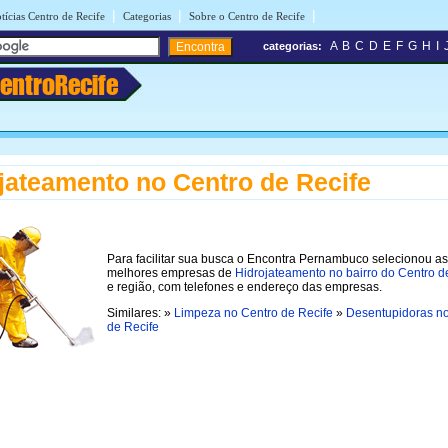
|
|
|
tícias Centro de Recife
Categorias
Sobre o Centro de Recife
A
B
C
D
E
F
G
H
I
categorias:
entroRecife
jateamento no Centro de Recife
Para facilitar sua busca o Encontra Pernambuco selecionou as
melhores empresas de
Hidrojateamento no bairro do Centro d
e região, com telefones e endereço das empresas.
Similares: »
Limpeza no Centro de Recife
»
Desentupidoras no
de Recife