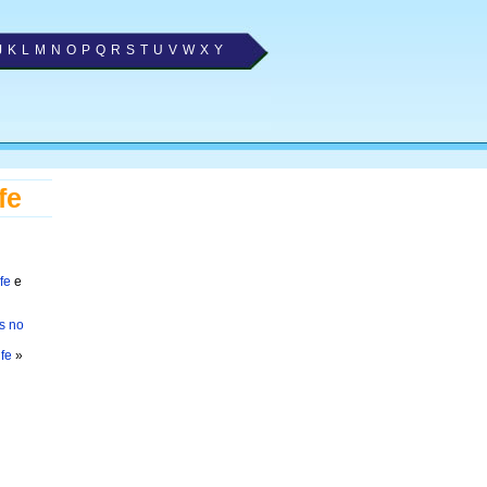
J
K
L
M
N
O
P
Q
R
S
T
U
V
W
X
Y
fe
fe
e
s no
fe
»