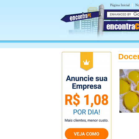
|
Página Inicial
No
encontra
C
Docer