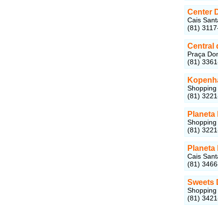
Center 
Cais Sant
(81) 3117
Central
Praça Dom
(81) 336
Kopenh
Shopping 
(81) 322
Planet
Shopping 
(81) 322
Planet
Cais Sant
(81) 346
Sweets 
Shopping 
(81) 342