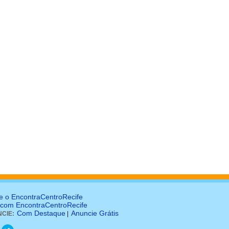
e o EncontraCentroRecife
 com EncontraCentroRecife
Com Destaque
Anuncie Grátis
CIE:
|