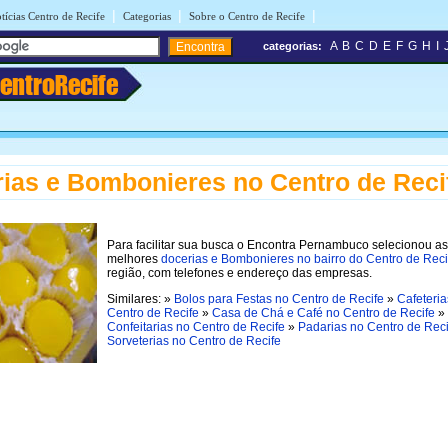
|
|
|
tícias Centro de Recife
Categorias
Sobre o Centro de Recife
A
B
C
D
E
F
G
H
I
categorias:
entroRecife
ias e Bombonieres no Centro de Reci
Para facilitar sua busca o Encontra Pernambuco selecionou as
melhores
docerias e Bombonieres no bairro do Centro de Reci
região, com telefones e endereço das empresas.
Similares: »
Bolos para Festas no Centro de Recife
»
Cafeteria
Centro de Recife
»
Casa de Chá e Café no Centro de Recife
»
Confeitarias no Centro de Recife
»
Padarias no Centro de Reci
Sorveterias no Centro de Recife