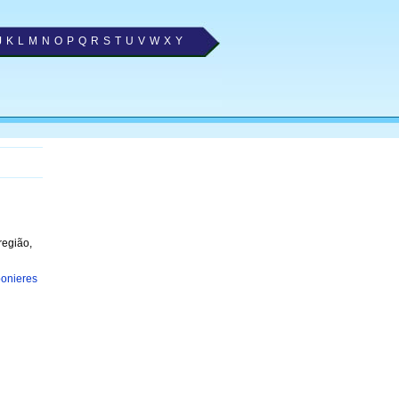
J
K
L
M
N
O
P
Q
R
S
T
U
V
W
X
Y
região,
onieres