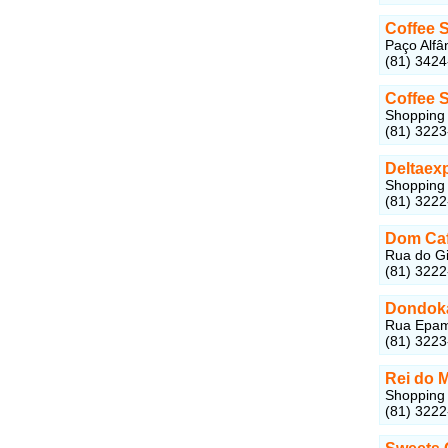
Coffee 
Paço Alfâ
(81) 342
Coffee 
Shopping 
(81) 322
Deltaex
Shopping 
(81) 322
Dom Ca
Rua do Gir
(81) 322
Dondok
Rua Epami
(81) 322
Rei do 
Shopping 
(81) 322