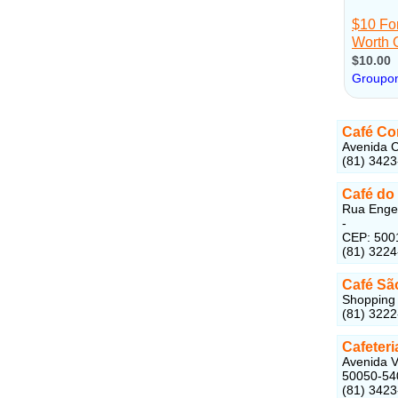
Café Co
Avenida C
(81) 342
Café do
Rua Engen
-
CEP: 500
(81) 322
Café Sã
Shopping 
(81) 322
Cafeteri
Avenida V
50050-54
(81) 342