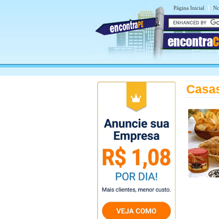
|
Página Inicial
No
encontra
C
Casas