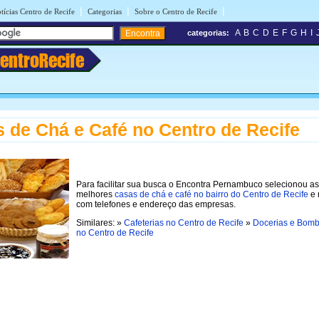
|
|
|
tícias Centro de Recife
Categorias
Sobre o Centro de Recife
A
B
C
D
E
F
G
H
I
categorias:
entroRecife
 de Chá e Café no Centro de Recife
Para facilitar sua busca o Encontra Pernambuco selecionou as
melhores
casas de chá e café no bairro do Centro de Recife
e 
com telefones e endereço das empresas.
Similares: »
Cafeterias no Centro de Recife
»
Docerias e Bomb
no Centro de Recife