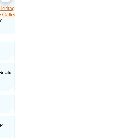
Recife
P: