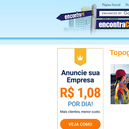
|
Página Inicial
No
encontra
C
Topog