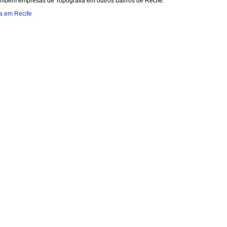
ambém empresas de Topografia em outros bairros de Recife:
a em Recife