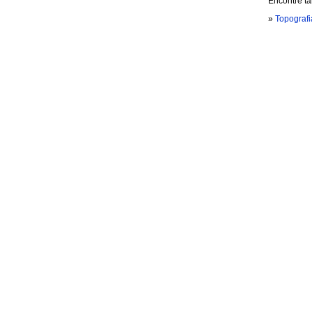
Encontre t
»
Topografi