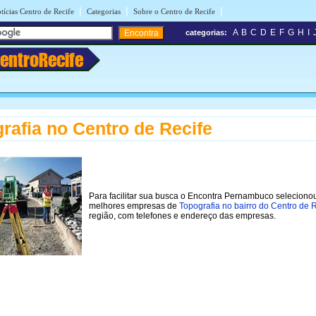
|
|
|
tícias Centro de Recife
Categorias
Sobre o Centro de Recife
A
B
C
D
E
F
G
H
I
categorias:
entroRecife
rafia no Centro de Recife
Para facilitar sua busca o Encontra Pernambuco seleciono
melhores empresas de
Topografia no bairro do Centro de 
região, com telefones e endereço das empresas.