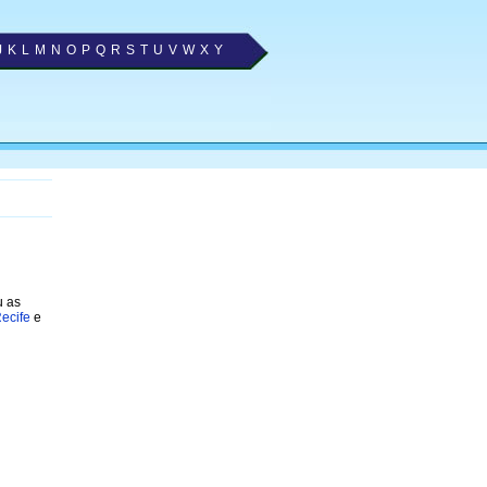
J
K
L
M
N
O
P
Q
R
S
T
U
V
W
X
Y
u as
Recife
e