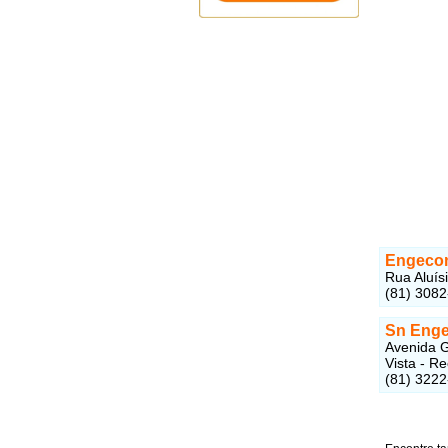
Engeco
Rua Aluís
(81) 308
Sn Enge
Avenida G
Vista - R
(81) 322