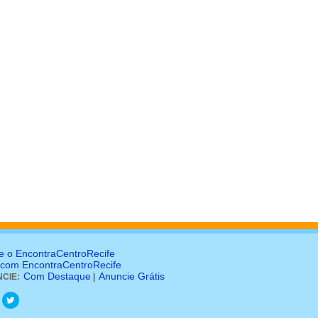
e o EncontraCentroRecife
 com EncontraCentroRecife
Com Destaque
Anuncie Grátis
CIE:
|