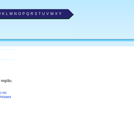
J
K
L
M
N
O
P
Q
R
S
T
U
V
W
X
Y
 região,
p no
nissex