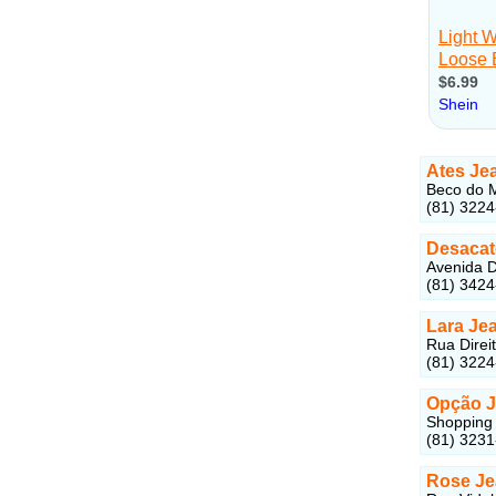
Ates Je
Beco do M
(81) 322
Desacat
Avenida D
(81) 342
Lara Je
Rua Direi
(81) 322
Opção 
Shopping 
(81) 323
Rose Je