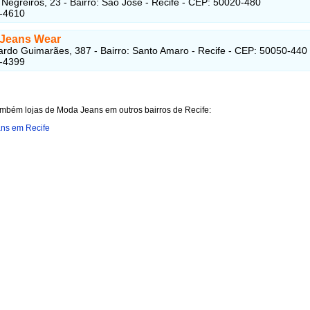
 Negreiros, 23 - Bairro: São José - Recife - CEP: 50020-480
4-4610
 Jeans Wear
rdo Guimarães, 387 - Bairro: Santo Amaro - Recife - CEP: 50050-440
8-4399
ambém lojas de Moda Jeans em outros bairros de Recife:
ns em Recife