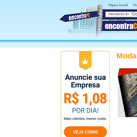
|
Página Inicial
No
encontra
C
Moda 