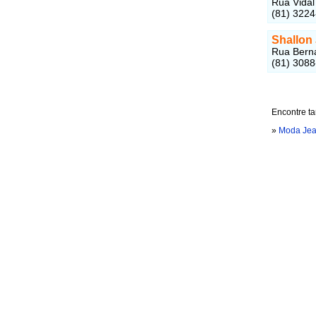
Rua Vidal
(81) 322
Shallon
Rua Berna
(81) 308
Encontre t
»
Moda Jea