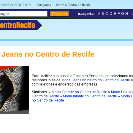
|
|
|
tícias Centro de Recife
Categorias
Sobre o Centro de Recife
A
B
C
D
E
F
G
H
I
categorias:
entroRecife
Jeans no Centro de Recife
Para facilitar sua busca o Encontra Pernambuco selecionou as
melhores lojas de
Moda Jeans no bairro do Centro de Recife
e
com telefones e endereço das empresas.
Similares: »
Moda Grande no Centro de Recife
»
Moda Hip Ho
Centro de Recife
»
Moda Infantil no Centro de Recife
»
Moda U
no Centro de Recife