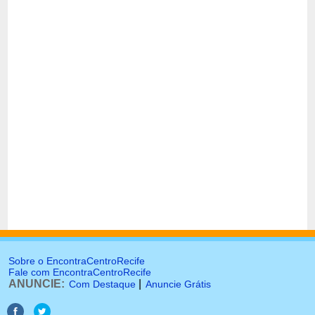
Sobre o EncontraCentroRecife
Fale com EncontraCentroRecife
ANUNCIE:
|
Com Destaque
Anuncie Grátis