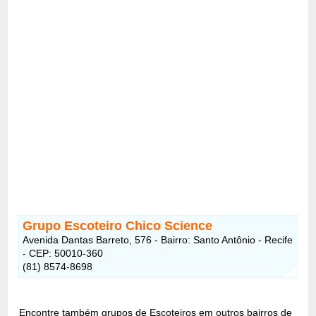
Grupo Escoteiro Chico Science
Avenida Dantas Barreto, 576 - Bairro: Santo Antônio - Recife
- CEP: 50010-360
(81) 8574-8698
Encontre também grupos de Escoteiros em outros bairros de