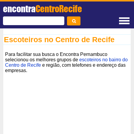
encontra
CentroRecife
Escoteiros no Centro de Recife
Para facilitar sua busca o Encontra Pernambuco
selecionou os melhores grupos de
escoteiros no bairro do
Centro de Recife
e região, com telefones e endereço das
empresas.