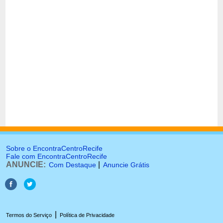
Sobre o EncontraCentroRecife
Fale com EncontraCentroRecife
ANUNCIE:
|
Com Destaque
Anuncie Grátis
|
Termos do Serviço
Política de Privacidade