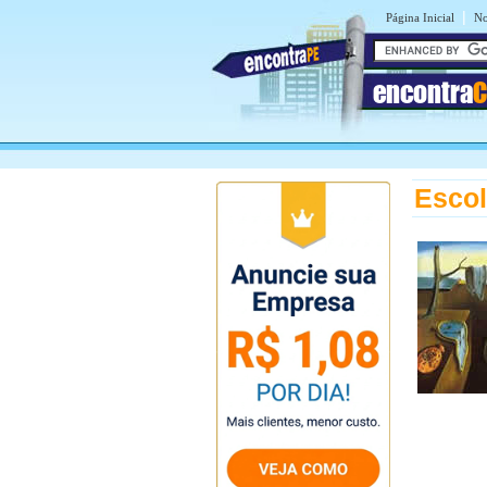
|
Página Inicial
No
encontra
C
Escol