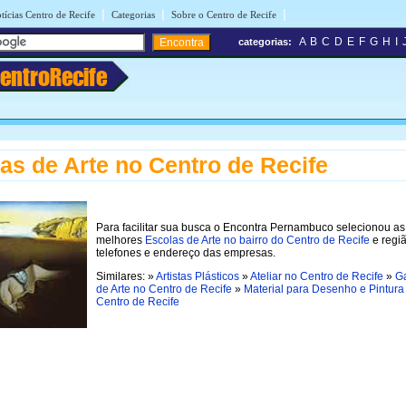
|
|
|
tícias Centro de Recife
Categorias
Sobre o Centro de Recife
A
B
C
D
E
F
G
H
I
categorias:
entroRecife
as de Arte no Centro de Recife
Para facilitar sua busca o Encontra Pernambuco selecionou as
melhores
Escolas de Arte no bairro do Centro de Recife
e regi
telefones e endereço das empresas.
Similares: »
Artistas Plásticos
»
Ateliar no Centro de Recife
»
Ga
de Arte no Centro de Recife
»
Material para Desenho e Pintura
Centro de Recife