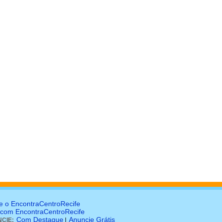
e o EncontraCentroRecife
 com EncontraCentroRecife
Com Destaque
Anuncie Grátis
CIE:
|