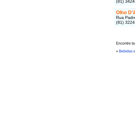
(81) 342
Olho D'
Rua Padre
(81) 322
Encontre ta
»
Bebidas 