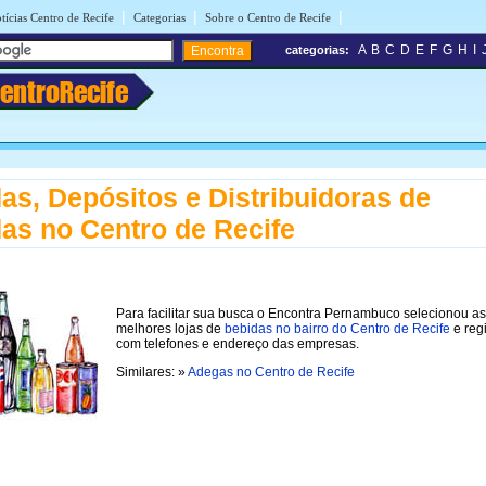
|
|
|
tícias Centro de Recife
Categorias
Sobre o Centro de Recife
A
B
C
D
E
F
G
H
I
categorias:
entroRecife
as, Depósitos e Distribuidoras de
as no Centro de Recife
Para facilitar sua busca o Encontra Pernambuco selecionou as
melhores lojas de
bebidas no bairro do Centro de Recife
e reg
com telefones e endereço das empresas.
Similares: »
Adegas no Centro de Recife