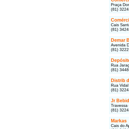
Praça Dom
(81) 322
Comérci
Cais Sant
(81) 342
Demar B
Avenida D
(81) 322
Depósit
Rua Jarag
(81) 344
Distrib
Rua Vidal
(81) 322
Jr Bebi
Travessa 
(81) 322
Markas
Cais do A