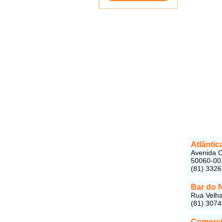
Atlântic
Avenida C
50060-00
(81) 332
Bar do 
Rua Velha
(81) 307
Comerci