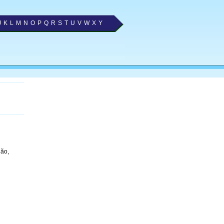
J
K
L
M
N
O
P
Q
R
S
T
U
V
W
X
Y
ião,