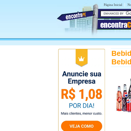
|
Página Inicial
No
encontra
C
Bebid
Bebid