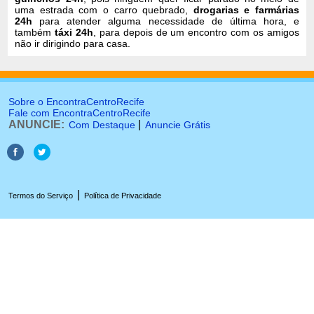
uma estrada com o carro quebrado,
drogarias e farmárias
24h
para atender alguma necessidade de última hora, e
também
táxi 24h
, para depois de um encontro com os amigos
não ir dirigindo para casa.
Sobre o EncontraCentroRecife
Fale com EncontraCentroRecife
ANUNCIE:
|
Com Destaque
Anuncie Grátis
|
Termos do Serviço
Política de Privacidade